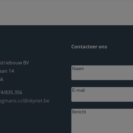
Contacteer ons
striebouw BV
Footer
Naam
aan 14
nk
E-mail
4/835.356
egmans.ccl@skynet.be
Bericht