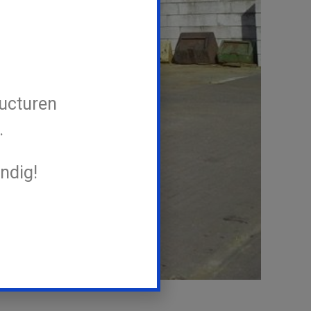
ucturen
.
ndig!