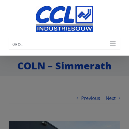
Go to...
COLN – Simmerath
Previous
Next