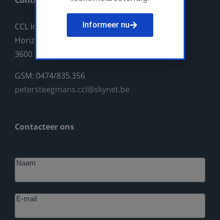
Contact
Informeer nu
CCL Industriebouw BV
Horizonlaan 14
3600 Genk
GSM: 0474/835.356
petersteegmans.ccl@skynet.be
Contacteer ons
Footer
Naam
E-mail