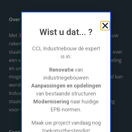
Over CCL
Wist u dat... ?
Met 30 jaar ervaring, kan u op CCL-Industriebouw
rekenen als uw rendabele partner voor al uw
CCL Industriebouw dé expert
staalconstructies. CCL-Industriebouw beschikt over
is in:
een volledig eigen machinepark, atelier, lasafdeling
en unieke servicewagen waarmee ALLES wat
Renovatie
van
mogelijk nodig is direct op de werf gerealiseerd kan
industriegebouwen
worden. Voor grote en kleine projecten is CCL-
Aanpassingen en opdelingen
Industriebouw uw aangewezen partner in
van bestaande structuren
staalconstructies. Wij verzorgen alles vakkundig
Modernisering
naar huidige
voor u!
EPB-normen.
Maak uw project vandaag nog
toekomstbestendig!