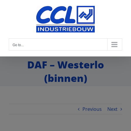
Go to...
DAF – Westerlo
(binnen)
Previous
Next