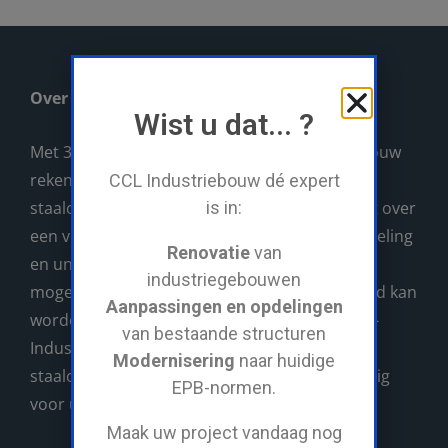
Over CCL
Wist u dat... ?
Met 30 jaar ervaring, kan u op CCL-Industriebouw
rekenen als uw rendabele partner voor al uw
CCL Industriebouw dé expert
staalconstructies. CCL-Industriebouw beschikt over
is in:
een volledig eigen machinepark, atelier, lasafdeling
Renovatie
van
en unieke servicewagen waarmee ALLES wat
industriegebouwen
mogelijk nodig is direct op de werf gerealiseerd kan
Aanpassingen en opdelingen
worden. Voor grote en kleine projecten is CCL-
van bestaande structuren
Industriebouw uw aangewezen partner in
Modernisering
naar huidige
staalconstructies. Wij verzorgen alles vakkundig
EPB-normen.
voor u!
Maak uw project vandaag nog