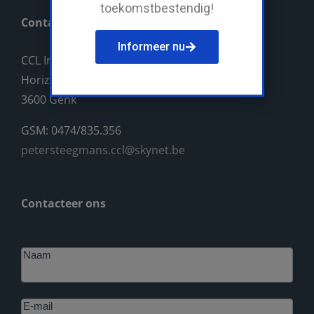
toekomstbestendig!
Contact
Informeer nu
CCL Industriebouw BV
Horizonlaan 14
3600 Genk
GSM: 0474/835.356
petersteegmans.ccl@skynet.be
Contacteer ons
Footer
Naam
E-mail