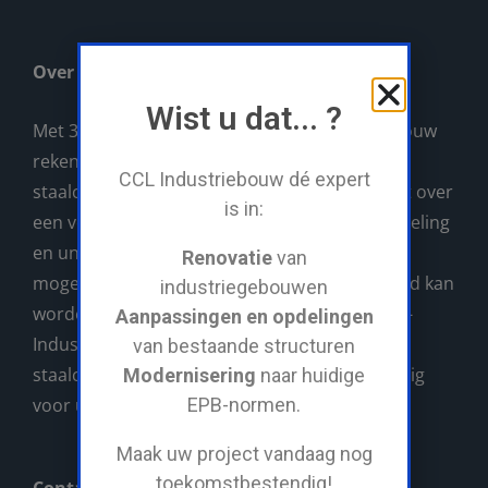
Over CCL
Wist u dat... ?
Met 30 jaar ervaring, kan u op CCL-Industriebouw
rekenen als uw rendabele partner voor al uw
CCL Industriebouw dé expert
staalconstructies. CCL-Industriebouw beschikt over
is in:
een volledig eigen machinepark, atelier, lasafdeling
en unieke servicewagen waarmee ALLES wat
Renovatie
van
mogelijk nodig is direct op de werf gerealiseerd kan
industriegebouwen
worden. Voor grote en kleine projecten is CCL-
Aanpassingen en opdelingen
Industriebouw uw aangewezen partner in
van bestaande structuren
staalconstructies. Wij verzorgen alles vakkundig
Modernisering
naar huidige
voor u!
EPB-normen.
Maak uw project vandaag nog
toekomstbestendig!