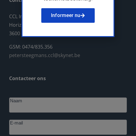
Contact
Informeer nu
CCL Industriebouw BV
Horizonlaan 14
3600 Genk
GSM: 0474/835.356
petersteegmans.ccl@skynet.be
Contacteer ons
Footer
Naam
E-mail