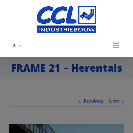
Go to...
FRAME 21 – Herentals
Previous
Next