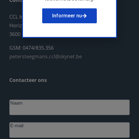
Contact
Informeer nu
CCL Industriebouw BV
Horizonlaan 14
3600 Genk
GSM: 0474/835.356
petersteegmans.ccl@skynet.be
Contacteer ons
Footer
Naam
E-mail