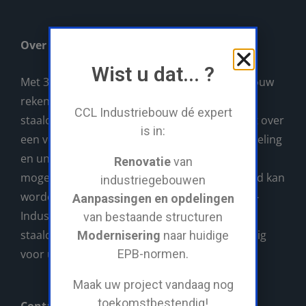
Over CCL
Wist u dat... ?
Met 30 jaar ervaring, kan u op CCL-Industriebouw
rekenen als uw rendabele partner voor al uw
CCL Industriebouw dé expert
staalconstructies. CCL-Industriebouw beschikt over
is in:
een volledig eigen machinepark, atelier, lasafdeling
en unieke servicewagen waarmee ALLES wat
Renovatie
van
mogelijk nodig is direct op de werf gerealiseerd kan
industriegebouwen
worden. Voor grote en kleine projecten is CCL-
Aanpassingen en opdelingen
Industriebouw uw aangewezen partner in
van bestaande structuren
staalconstructies. Wij verzorgen alles vakkundig
Modernisering
naar huidige
voor u!
EPB-normen.
Maak uw project vandaag nog
toekomstbestendig!