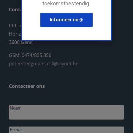
toekomstbestendig!
Contact
Informeer nu
CCL Industriebouw BV
Horizonlaan 14
3600 Genk
GSM: 0474/835.356
petersteegmans.ccl@skynet.be
Contacteer ons
Footer
Naam
E-mail