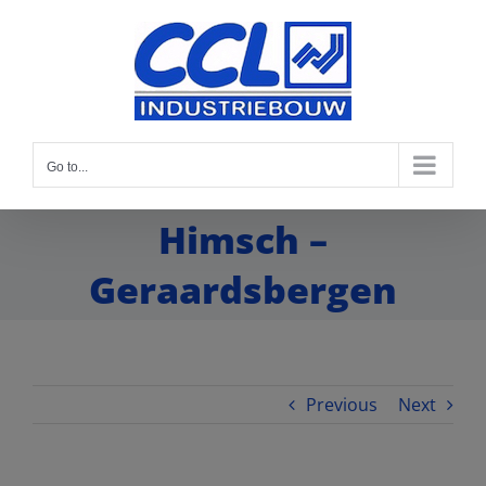
Go to...
Himsch –
Geraardsbergen
Previous
Next