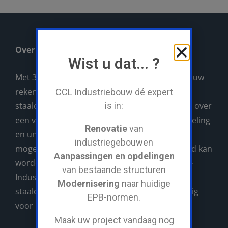
Over CCL
Wist u dat... ?
Met 30 jaar ervaring, kan u op CCL-Industriebouw
rekenen als uw rendabele partner voor al uw
CCL Industriebouw dé expert
staalconstructies. CCL-Industriebouw beschikt over
is in:
een volledig eigen machinepark, atelier, lasafdeling
Renovatie
van
en unieke servicewagen waarmee ALLES wat
industriegebouwen
mogelijk nodig is direct op de werf gerealiseerd kan
Aanpassingen en opdelingen
worden. Voor grote en kleine projecten is CCL-
van bestaande structuren
Industriebouw uw aangewezen partner in
Modernisering
naar huidige
staalconstructies. Wij verzorgen alles vakkundig
EPB-normen.
voor u!
Maak uw project vandaag nog