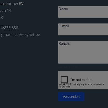
striebouw BV
Footer
Naam
aan 14
nk
E-mail
4/835.356
egmans.ccl@skynet.be
Bericht
reCAPTCHA
Verzenden
Alternative: