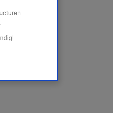
ucturen
.
ndig!