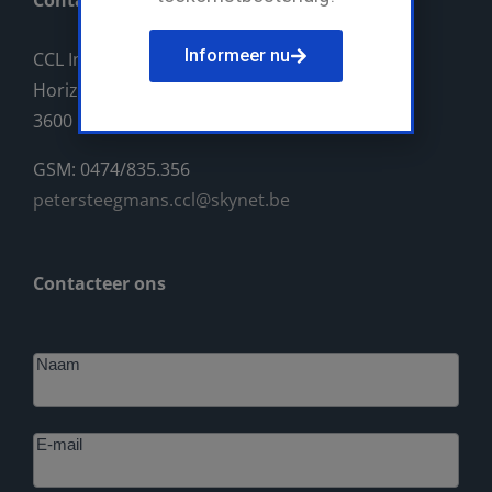
Contact
Informeer nu
CCL Industriebouw BV
Horizonlaan 14
3600 Genk
GSM: 0474/835.356
petersteegmans.ccl@skynet.be
Contacteer ons
Footer
Naam
E-mail