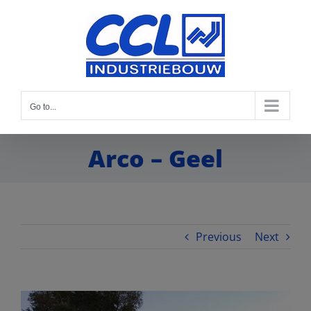
Go to...
Arco – Geel
Previous
Next