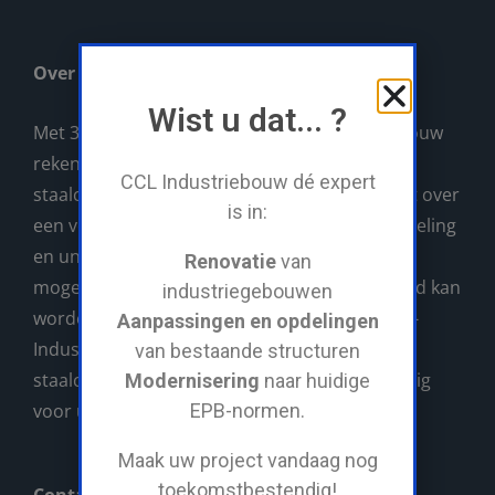
Over CCL
Wist u dat... ?
Met 30 jaar ervaring, kan u op CCL-Industriebouw
rekenen als uw rendabele partner voor al uw
CCL Industriebouw dé expert
staalconstructies. CCL-Industriebouw beschikt over
is in:
een volledig eigen machinepark, atelier, lasafdeling
en unieke servicewagen waarmee ALLES wat
Renovatie
van
mogelijk nodig is direct op de werf gerealiseerd kan
industriegebouwen
worden. Voor grote en kleine projecten is CCL-
Aanpassingen en opdelingen
Industriebouw uw aangewezen partner in
van bestaande structuren
staalconstructies. Wij verzorgen alles vakkundig
Modernisering
naar huidige
voor u!
EPB-normen.
Maak uw project vandaag nog
toekomstbestendig!