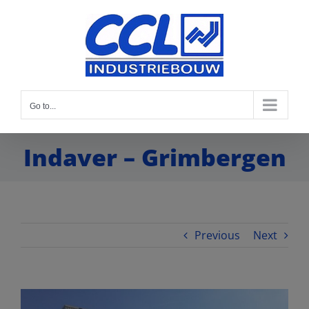
Go to...
Indaver – Grimbergen
Previous
Next