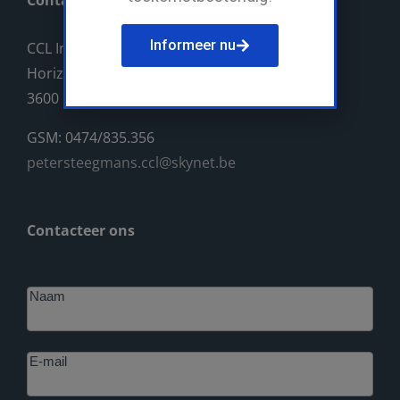
Contact
Informeer nu
CCL Industriebouw BV
Horizonlaan 14
3600 Genk
GSM: 0474/835.356
petersteegmans.ccl@skynet.be
Contacteer ons
Footer
Naam
E-mail