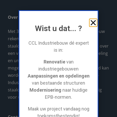
Over CCL
Wist u dat... ?
Met 30 jaar ervaring, kan u op CCL-Industriebouw
rekenen als uw rendabele partner voor al uw
CCL Industriebouw dé expert
staalconstructies. CCL-Industriebouw beschikt over
is in:
een volledig eigen machinepark, atelier, lasafdeling
en unieke servicewagen waarmee ALLES wat
Renovatie
van
mogelijk nodig is direct op de werf gerealiseerd kan
industriegebouwen
worden. Voor grote en kleine projecten is CCL-
Aanpassingen en opdelingen
Industriebouw uw aangewezen partner in
van bestaande structuren
staalconstructies. Wij verzorgen alles vakkundig
Modernisering
naar huidige
voor u!
EPB-normen.
Maak uw project vandaag nog
toekomstbestendig!