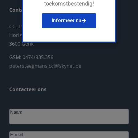
toekomstbestendig!
Contact
Informeer nu
CCL Industriebouw BV
Horizonlaan 14
3600 Genk
GSM: 0474/835.356
petersteegmans.ccl@skynet.be
Contacteer ons
Footer
Naam
E-mail