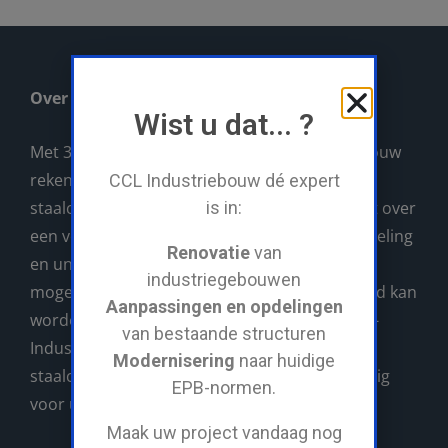
Over CCL
Wist u dat... ?
Met 30 jaar ervaring, kan u op CCL-Industriebouw
rekenen als uw rendabele partner voor al uw
CCL Industriebouw dé expert
staalconstructies. CCL-Industriebouw beschikt over
is in:
een volledig eigen machinepark, atelier, lasafdeling
Renovatie
van
en unieke servicewagen waarmee ALLES wat
industriegebouwen
mogelijk nodig is direct op de werf gerealiseerd kan
Aanpassingen en opdelingen
worden. Voor grote en kleine projecten is CCL-
van bestaande structuren
Industriebouw uw aangewezen partner in
Modernisering
naar huidige
staalconstructies. Wij verzorgen alles vakkundig
EPB-normen.
voor u!
Maak uw project vandaag nog