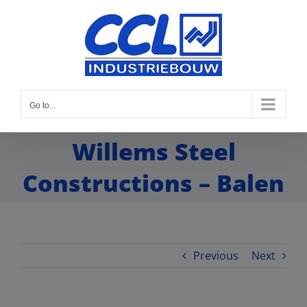
Go to...
Willems Steel
Constructions – Balen
Previous
Next